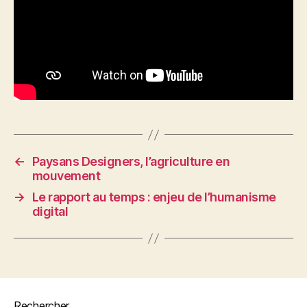
←
Paysans Designers, l’agriculture en
mouvement
→
Le rapport au temps : enjeu de l’humanisme
digital
Rechercher