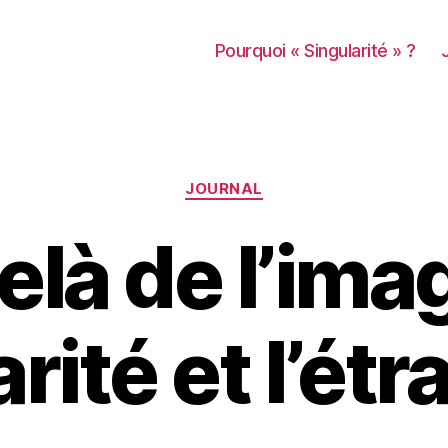
Pourquoi « Singularité » ?
Catégories
JOURNAL
là de l’imag
arité et l’ét