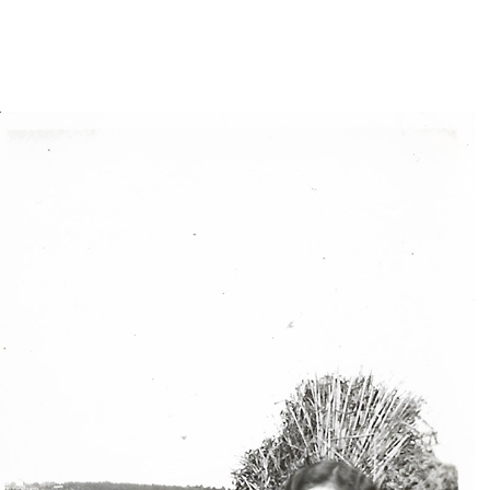
Date
de
l’article